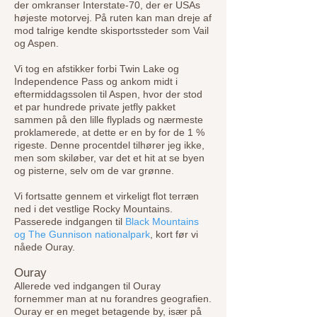
der omkranser Interstate-70, der er USAs
højeste motorvej. På ruten kan man dreje af
mod talrige kendte skisportssteder som Vail
og Aspen.
Vi tog en afstikker forbi Twin Lake og
Independence Pass og ankom midt i
eftermiddagssolen til Aspen, hvor der stod
et par hundrede private jetfly pakket
sammen på den lille flyplads og nærmeste
proklamerede, at dette er en by for de 1 %
rigeste. Denne procentdel tilhører jeg ikke,
men som skiløber, var det et hit at se byen
og pisterne, selv om de var grønne.
Vi fortsatte gennem et virkeligt flot terræn
ned i det vestlige Rocky Mountains.
Passerede indgangen til
Black Mountains
og The Gunnison nationalpark
, kort før vi
nåede Ouray.
Ouray
Allerede ved indgangen til Ouray
fornemmer man at nu forandres geografien.
Ouray er en meget betagende by, især på