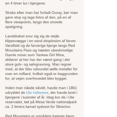
en 4 timer tur i bjergene.
Straks efter man har forladt Ouray, bør man
gøre stop og tage fotos af den, på en af
flere viewpoints, langs den snoede
opstigning.
Landskabet snor sig sig de stejle
klippevægge i en sand eksplosion af farver.
Vandfald og de farverige bjerge langs Red
Mountains Pass og næsten ubeskrivelige.
Gamle miner som Yankee Girl Mine,
afslører at her har der været gang i det
store gulv- og sølvgravning. Man regner
med, at der blev udvundet ædle metaller for
over en milliard, hvilket også er baggrunden
for, at vejen overhovedet blev bygget.
Inden man nåede såvidt, havde man i 1861
udryddet de
Ute indianere
, der havde boet i
bjergene i tusinder af år. Idag bor de i Ute
reservatet, tæt på Mesa Verde nationalpark
ca. 2 timers kørsel sydvest for Silverton.
Red Mountains er områdets højeste bjerg