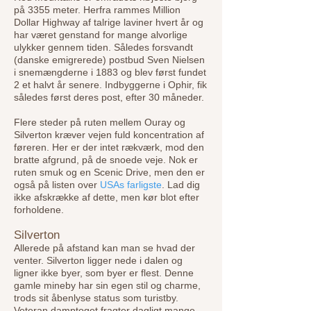
på 3355 meter. Herfra rammes Million
Dollar Highway af talrige laviner hvert år og
har været genstand for mange alvorlige
ulykker gennem tiden. Således forsvandt
(danske emigrerede) postbud Sven Nielsen
i snemængderne i 1883 og blev først fundet
2 et halvt år senere. Indbyggerne i Ophir, fik
således først deres post, efter 30 måneder.
Flere steder på ruten mellem Ouray og
Silverton kræver vejen fuld koncentration af
føreren. Her er der intet rækværk, mod den
bratte afgrund, på de snoede veje. Nok er
ruten smuk og en Scenic Driv
e, men den er
også på listen over
USAs farligste
. Lad dig
ikke afskrække af dette, men kør blot efter
forholdene.
Silverton
Aller
ede på afstand kan man se hvad der
venter. Silverton ligger nede i dalen og
ligner ikke byer, som byer er flest. Denne
gamle mineby har sin egen stil og charme,
trods sit åbenlyse status som turistby.
Veteran damptoget fragter dagligt mange