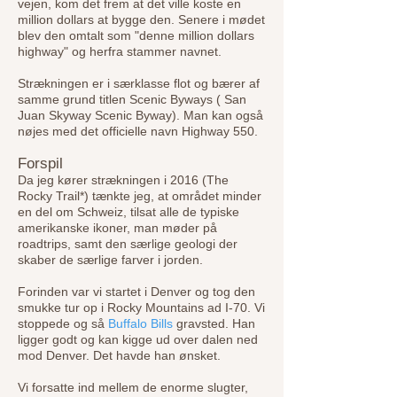
vejen, kom det frem at det ville koste en
million dollars at bygge den. Senere i mødet
blev den omtalt som "denne million dollars
highway" og herfra stammer navnet.
Strækningen er i særklasse flot og bærer af
samme grund titlen Scenic Byways (
San
Juan Skyway Scenic Byway
). Man kan også
nøjes med det officielle navn Highway 550.
Forspil
Da jeg kører strækningen i 2016 (The
Rocky Trail*) tænkte jeg, at området minder
en del om Schweiz, tilsat alle de typiske
amerikanske ikoner, man møder på
roadtrips, samt den særlige geologi der
skaber de særlige farver i jorden.
Forinden var vi startet i Denver og tog den
smukke tur op i Rocky Mountains ad I-70. Vi
stoppede og så
Buffalo Bills
gravsted. Han
ligger godt og kan kigge ud over dalen ned
mod Denver. Det havde han ønsket.
Vi forsatte ind mellem de enorme slugter,