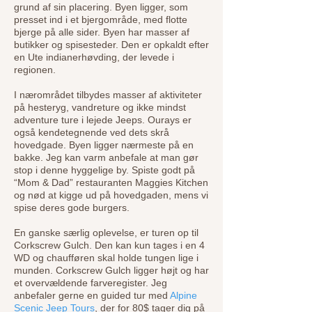
grund af sin placering. Byen ligger, som
presset ind i et bjergområde, med flotte
bjerge på alle sider. Byen har masser af
butikker og spisesteder. Den er opkaldt efter
en Ute indianerhøvding, der levede i
regionen.
I nærområdet tilbydes masser af aktiviteter
på hesteryg, vandreture og ikke mindst
adventure ture i lejede Jeeps. Ourays er
også kendetegnende ved dets skrå
hovedgade. Byen ligger nærmeste på en
bakke. Jeg kan varm anbefale at man gør
stop i denne hyggelige by. Spiste godt på
“Mom & Dad” restauranten Maggies Kitchen
og nød at kigge ud på hovedgaden, mens vi
spise deres gode burgers.
En ganske særlig oplevelse, er turen op til
Corkscrew Gulch. Den kan kun tages i en 4
WD og chaufføren skal holde tungen lige i
munden. Corkscrew Gulch ligger højt og har
et overvældende farveregister. Jeg
anbefaler gerne en guided tur med
Alpine
Scenic Jeep Tours
, der for 80$ tager dig på