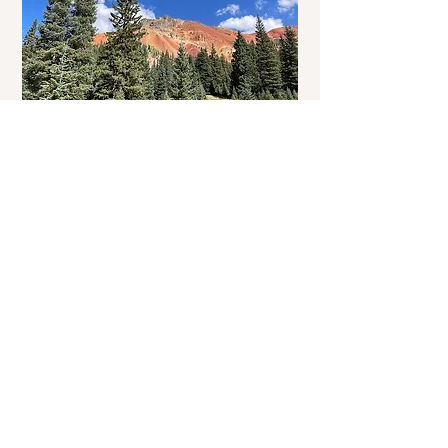
© www.
Drivingusa.dk
Tag på en guided tur op til
Corkscrew
Gulch.
© www.
Drivingusa.dk