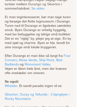
turister mellem
Durango og Silverton
i
sommerhalvåret.
Se video.
Er man toginteresseret, bør man tage turen
og besøge det flotte togmuseum i Durango.
Turen ned til Durango er ligeledes særdeles
smuk. Byen Durango er virkelig hyggelig,
med lav bebyggelse og talrige små butikker.
Det er en “rigtig” by, plejer jeg at sige. En by
med sjæl og charme. Byen er bla. kendt for
sine mange små lokale bryggerier.
Efter Durango er man ikke så langt fra
Four
Corners
,
Mesa Verde
,
Ship Rock
,
Bisti
Badlands
og
Monument Valley
Vejen er åben hele året, men der kræves
ofte snekæder om vineren.
Se også:
Wheeler.
Et sandt paradis ingen vil se.
Silverton, Ouray og Telluride - 3 bjergbyer i
Rocky Mountains