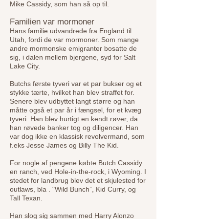
Mike Cassidy, som han så op til.
Familien var mormoner
Hans familie udvandrede fra England til
Utah, fordi de var mormoner. Som mange
andre mormonske emigranter bosatte de
sig, i dalen mellem bjergene, syd for Salt
Lake City.
Butchs første tyveri var et par bukser og et
stykke tærte, hvilket han blev straffet for.
Senere blev udbyttet langt større og han
måtte også et par år i fængsel, for et kvæg
tyveri. Han blev hurtigt en kendt røver, da
han røvede banker tog og diligencer. Han
var dog ikke en klassisk revolvermand, som
f.eks Jesse James og Billy The Kid.
For nogle af pengene købte Butch Cassidy
en ranch, ved Hole-in-the-rock, i Wyoming. I
stedet for landbrug blev det et skjulested for
outlaws, bla . "Wild Bunch”, Kid Curry, og
Tall Texan.
Han slog sig sammen med Harry Alonzo