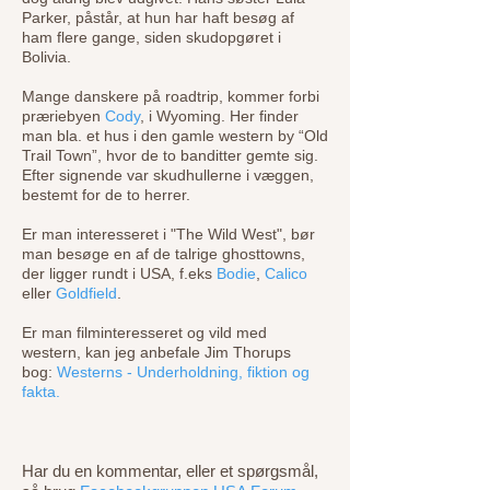
Parker, påstår, at hun har haft besøg af
ham flere gange, siden skudopgøret i
Bolivia.
Mange danskere på roadtrip, kommer forbi
præriebyen
Cody
, i Wyoming. Her finder
man bla. et hus i den gamle western by “Old
Trail Town”, hvor de to banditter gemte sig.
Efter signende var skudhullerne i væggen,
bestemt for de to herrer.
Er man interesseret i "The Wild West", bør
man besøge en af de talrige ghosttowns,
der ligger rundt i USA, f.eks
Bodie
,
Calico
eller
Goldfield
.
​Er man filminteresseret og vild med
western, kan jeg anbefale Jim Thorups
bog:
Westerns - Underholdning, fiktion og
fakta
.
Har du en kommentar, eller et spørgsmål,