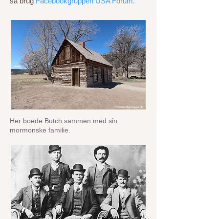
så brug
Facebookgruppen USA Forum.
© w
www.Drivingusa.dk
Her boede Butch sammen med sin
mormonske familie.