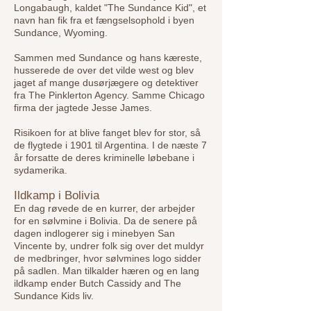
Longabaugh, kaldet "The Sundance Kid", et
navn han fik fra et fængselsophold i byen
Sundance, Wyoming.
Sammen med Sundance og hans kæreste,
husserede de over det vilde west og blev
jaget af mange dusørjægere og detektiver
fra The Pinklerton Agency. Samme Chicago
firma der jagtede Jesse James.
Risikoen for at blive fanget blev for stor, så
de flygtede i 1901 til Argentina. I de næste 7
år forsatte de deres kriminelle løbebane i
sydamerika.
Ildkamp i Bolivia
En dag røvede de en kurrer, der arbejder
for en sølvmine i Bolivia. Da de senere på
dagen indlogerer sig i minebyen San
Vincente by, undrer folk sig over det muldyr
de medbringer, hvor sølvmines logo sidder
på sadlen. Man tilkalder hæren og en lang
ildkamp ender Butch Cassidy and The
Sundance Kids liv.