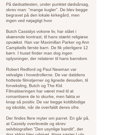
På dødsattesten, under punktet dødsårsag,
skrev man: “mange kugler”. De blev begge
begravet på den lokale kirkegård, men
ingen ved nøjagtigt hvor.
Butch Cassidys voksne liv, har stået i
skærende kontrast, til hans stærkt religiøse
opvækst. Han var Maximillan Parker og Ann
Campbells første barn. De fik yderligere 12
børn. I huset finder man dog ingen
oplysninger, der relaterer til hans barndom.
Robert Redford og Paul Newman var
velvalgte i hovedrollerne. De var datidens
hotteste filmstjerner og lignede desuden, til
forveksling, Butch og The KId.
Filmatiseringen har været med til at
romantisere de to skurke, men fakta er
knap så positiv. De var begge koldblodige
og iskolde, når de overfaldt deres ofre.
Der findes flere myter om parret. En går på,
at Cassidy overlevede og skrev
selvbiografien "Den usynlige bandit", der
dog aldrig blev udgivet. Hans søster Lula