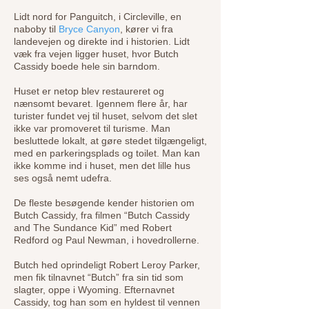
Lidt nord for Panguitch, i Circleville, en
naboby til
Bryce Canyon
, kører vi fra
landevejen og direkte ind i historien. Lidt
væk fra vejen ligger huset, hvor Butch
Cassidy boede hele sin barndom.
Huset er netop blev restaureret og
nænsomt bevaret. Igennem flere år, har
turister fundet vej til huset, selvom det slet
ikke var promoveret til turisme. Man
besluttede lokalt, at gøre stedet tilgængeligt,
med en parkeringsplads og toilet. Man kan
ikke komme ind i huset, men det lille hus
ses også nemt udefra.
De fleste besøgende kender historien om
Butch Cassidy, fra filmen “Butch Cassidy
and The Sundance Kid” med Robert
Redford og Paul Newman, i hovedrollerne.
Butch hed oprindeligt Robert Leroy Parker,
men fik tilnavnet “Butch” fra sin tid som
slagter, oppe i Wyoming. Efternavnet
Cassidy, tog han som en hyldest til vennen