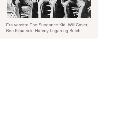
Fra venstre The Sundance Kid, Will Caver,
Ben Kilpatrick, Harvey Logan og Butch.
© w
www.Drivingusa.dk
Man kan se barndomshjemmet udefra.