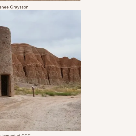
 Renee Graysson
ev bygget af CCC