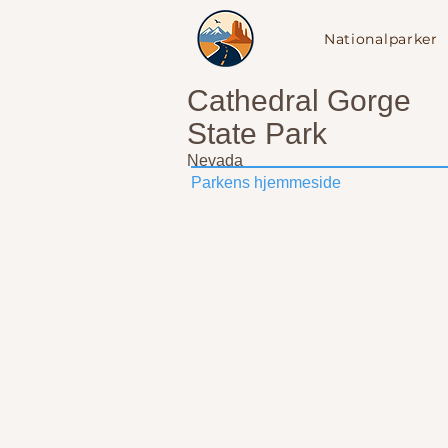
Nationalparker
drivingUSA.dk
Cathedral Gorge
State Park
Nevada
Parkens hjemmeside