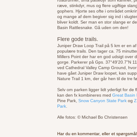
roadrunner, små pattedyr som kaniner, p
ræve, stinkdyr, mus og flere ugiftige slan
gophers. Hjorte ses ofte i området omkrin
og mange af dem begiver sig ind i slugten
bliver koldt. Ser man en stor slange er d
Basin Rattlesnake. Gå uden om den!
Flere gode trails.
Juniper Draw Loop Trail på 5 km er en a
populære trails. Den tager ca. 75 minutte
Millers Point der har en god udsigt over d
gorge. Parkerer på Gps. 37°49'20.7"N 1
ved Cathedral Valley Camp Ground, hvor 
have gået Juniper Draw loopet, kan supp
Nature Trail 1 km, der går hen til de tre 
Selv om parken ligger lidt yderligt for de f
kan den fx kombineres med
Great Basin 
Pine Park,
Snow Canyon State Park
og
Z
Park
.
Alle fotos: © Michael Bo Christensen
Har du en kommentar, eller et spørgsmål, 