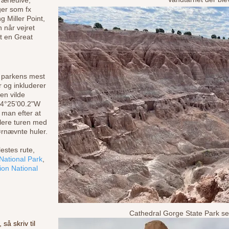
rærieulve,
ger som fx
g Miller Point,
 når vejret
et en Great
f parkens mest
r og inkluderer
en vilde
14°25’00.2"W
man efter at
lere turen med
førnævnte huler.
lestes rute,
National Park
,
ion National
Cathedral Gorge State Park set
så skriv til