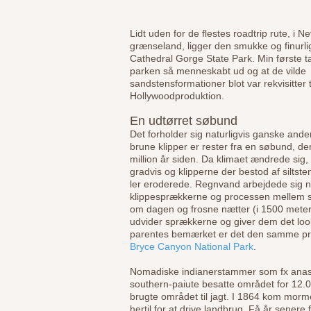
Lidt uden for de flestes roadtrip rute, i 
grænseland, ligger den smukke og finurli
Cathedral Gorge State Park. Min første ta
parken så menneskabt ud og at de vilde
sandstensformationer blot var rekvisitter t
Hollywoodproduktion.
En udtørret søbund
Det forholder sig naturligvis ganske ande
brune klipper er rester fra en søbund, der
million år siden. Da klimaet ændrede si
gradvis og klipperne der bestod af siltste
ler eroderede. Regnvand arbejdede sig n
klippesprækkerne og processen mellem 
om dagen og frosne nætter (i 1500 meter
udvider sprækkerne og giver dem det loo
parentes bemærket er det den samme pr
Bryce Canyon National Park
.
Nomadiske indianerstammer som fx anas
southern-paiute besatte området for 12.0
brugte området til jagt. I 1864 kom mor
hertil for at drive landbrug. Få år senere