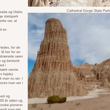
Cathedral Gorge State Park 
Nevada og Utahs
ge statspark
nke var, at
il en
rledes, for de
 lå her for en
g, drænede søen
n og bentonit-
ed i
stærk varme
s højde)
k man nu ser. I
oces man ser i
azi og
00 år siden og
monske pionerer
 fandt man tæt