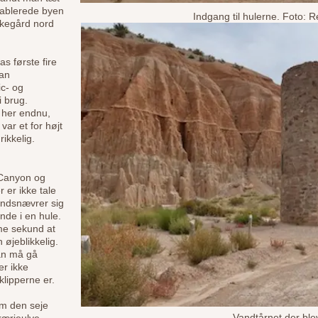
tablerede byen
Indgang til hulerne. Foto:
kirkegård nord
s første fire
ian
c- og
i brug.
r her endnu,
ar et for højt
rikkelig.
 Canyon og
 er ikke tale
indsnævrer sig
nde i en hule.
me sekund at
 øjeblikkelig.
man må gå
r ikke
lipperne er.
som den seje
Vandtårnet der bl