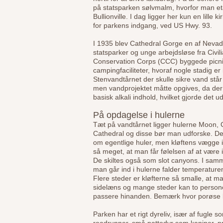
på statsparken sølvmalm, hvorfor man e
Bullionville. I dag ligger her kun en lille 
for parkens indgang, ved US Hwy. 93.
I 1935 blev Cathedral Gorge en af Nevada
statsparker og unge arbejdsløse fra Civil
Conservation Corps (CCC) byggede picni
campingfaciliteter, hvoraf nogle stadig er 
Stenvandtårnet der skulle sikre vand stå
men vandprojektet måtte opgives, da der v
basisk alkali indhold, hvilket gjorde det ud
På opdagelse i hulerne
Tæt på vandtårnet ligger hulerne Moon,
Cathedral og disse bør man udforske. Der
om egentlige huler, men kløftens vægge 
så meget, at man får følelsen af at være i
De skiltes også som slot canyons. I sam
man går ind i hulerne falder temperaturen
Flere steder er kløfterne så smalle, at 
sidelæns og mange steder kan to persone
passere hinanden. Bemærk hvor porøse k
Parken har et rigt dyreliv, især af fugle 