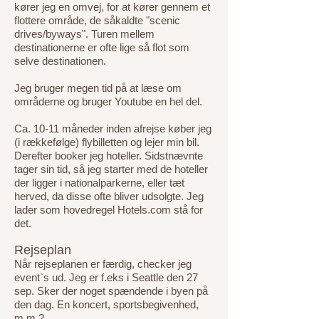
kører jeg en omvej, for at kører gennem et
flottere område, de såkaldte "scenic
drives/byways". Turen mellem
destinationerne er ofte lige så flot som
selve destinationen.
Jeg bruger megen tid på at læse om
områderne og bruger Youtube en hel del.
Ca. 10-11 måneder inden afrejse køber jeg
(i rækkefølge) flybilletten og lejer min bil.
Derefter booker jeg hoteller. Sidstnævnte
tager sin tid, så jeg starter med de hoteller
der ligger i nationalparkerne, eller tæt
herved, da disse ofte bliver udsolgte. Jeg
lader som hovedregel Hotels.com stå for
det.
Rejseplan
Når rejseplanen er færdig, checker jeg
event`s ud. Jeg er f.eks i Seattle den 27
sep. Sker der noget spændende i byen på
den dag. En koncert, sportsbegivenhed,
m.m.?