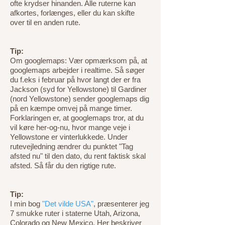
ofte krydser hinanden. Alle ruterne kan
afkortes, forlænges, eller du kan skifte
over til en anden rute.
Tip:
Om googlemaps: Vær opmærksom på, at
googlemaps arbejder i realtime. Så søger
du f.eks i februar på hvor langt der er fra
Jackson (syd for Yellowstone) til Gardiner
(nord Yellowstone) sender googlemaps dig
på en kæmpe omvej på mange timer.
Forklaringen er, at googlemaps tror, at du
vil køre her-og-nu, hvor mange veje i
Yellowstone er vinterlukkede. Under
rutevejledning ændrer du punktet "Tag
afsted nu" til den dato, du rent faktisk skal
afsted. Så får du den rigtige rute.
Tip:
I min bog
"Det vilde USA"
, præsenterer jeg
7 smukke ruter i staterne Utah, Arizona,
Colorado og New Mexico. Her beskriver