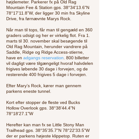
højdemeter. Parkerer fx på Old Rag
Mountain Fee & Station gps. 38°34'13.6"N
78°17’11.8”W, der ligger 30 min fra Skyline
Drive, fra førnævnte Marys Rock.
Når man til tops, får man til gengæld en 360
graders udsigt og her er virkelig flot. Fra 1.
marts til 30. november skal besøgende til
Old Rag Mountain, herunder vandrere på
Saddle, Ridge og Ridge Access-stierne,
have en
adgangs reservation
. 800 billetter
vil dagligt være tilgængeligt hvoraf halvdelen
frigives løbende 30 dage i forvejen, og de
resterende 400 frigives 5 dage i forvejen.
Efter Mary’s Rock, kører man gennem
parkens eneste tunnel.
Kort efter stopper de fleste ved Bucks
Hollow Overlook gps. 38°38'44.4"N
78°18'27.1"W
Herefter kan man fx se Little Stony Man
Trailhead gps. 38°35'35.7"N 78°22'33.5"W
der er parkens højeste klippetop. Ruten er