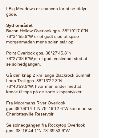
I Big Meadows er chancen for at se rådyr
gode.
Syd området
Bacon Hollow Overlook gps. 38°19’17.0"N
78°34’55.9"W er et godt sted at spise
morgenmaden mens solen står op.
Point Overlook gps. 38°27'45.8"N
78°27’38.6"W,er et godt vestvendt sted at
se solnedgangen.
Gå den knap 2 km lange Blackrock Summit
Loop Trail gps. 38°13'22.3"N
78°43'59.9"W,
hvor man ender med at
kravle til tops på de sorte klippestykker.
Fra Moormans River Overlook
gps.38°09’14.1"N 78°46’12.6"W kan man se
Charlottesville Reservoir
Se solnedgangen fra Rockytop Overlook
gps. 38°16'44.1"N 78°39'53.9"W