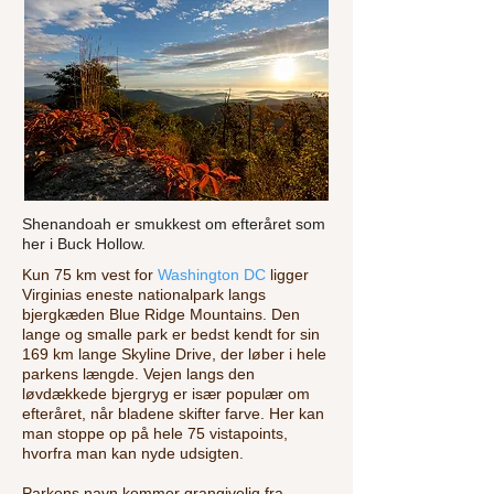
Shenandoah er smukkest om efteråret som
her i Buck Hollow.
Kun 75 km vest for
Washington DC
ligger
Virginias eneste nationalpark langs
bjergkæden Blue Ridge Mountains. Den
lange og smalle park er bedst kendt for sin
169 km lange Skyline Drive, der løber i hele
parkens længde. Vejen langs den
løvdækkede bjergryg er især populær om
efteråret, når bladene skifter farve. Her kan
man stoppe op på hele 75 vistapoints,
hvorfra man kan nyde udsigten.
Parkens navn kommer grangivelig fra