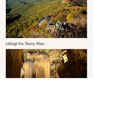
Udsigt fra Stony Man.
Luray Cave bør absolut ses. Foto: Flicrk
m01229