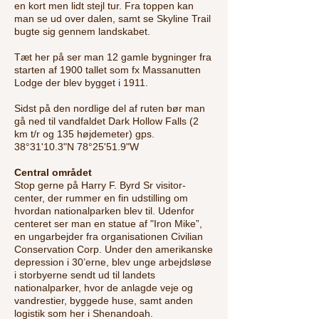
en kort men lidt stejl tur. Fra toppen kan
man se ud over dalen, samt se Skyline Trail
bugte sig gennem landskabet.
Tæt her på ser man 12 gamle bygninger fra
starten af 1900 tallet som fx Massanutten
Lodge der blev bygget i 1911.
Sidst på den nordlige del af ruten bør man
gå ned til vandfaldet Dark Hollow Falls (2
km t/r og 135 højdemeter) gps.
38°31'10.3"N 78°25'51.9"W
Central området
Stop gerne på Harry F. Byrd Sr visitor-
center, der rummer en fin udstilling om
hvordan nationalparken blev til. Udenfor
centeret ser man en statue af "Iron Mike”,
en ungarbejder fra organisationen Civilian
Conservation Corp. Under den amerikanske
depression i 30’erne, blev unge arbejdsløse
i storbyerne sendt ud til landets
nationalparker, hvor de anlagde veje og
vandrestier, byggede huse, samt anden
logistik som her i Shenandoah.