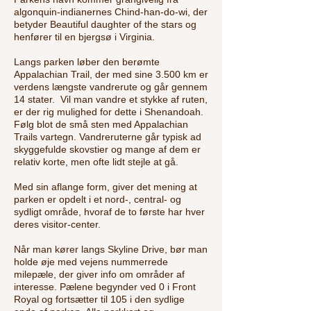
algonquin-indianernes Chind-han-do-wi, der
betyder Beautiful daughter of the stars og
henfører til en bjergsø i Virginia.
Langs parken løber den berømte
Appalachian Trail, der med sine 3.500 km er
verdens længste vandrerute og går gennem
14 stater. Vil man vandre et stykke af ruten,
er der rig mulighed for dette i Shenandoah.
Følg blot de små sten med Appalachian
Trails vartegn. Vandreruterne går typisk ad
skyggefulde skovstier og mange af dem er
relativ korte, men ofte lidt stejle at gå.
Med sin aflange form, giver det mening at
parken er opdelt i et nord-, central- og
sydligt område, hvoraf de to første har hver
deres visitor-center.
Når man kører langs Skyline Drive, bør man
holde øje med vejens nummerrede
milepæle, der giver info om områder af
interesse. Pælene begynder ved 0 i Front
Royal og fortsætter til 105 i den sydlige