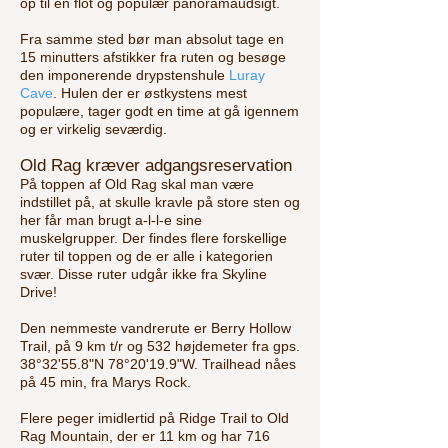
op til en flot og populær panoramaudsigt.
Fra samme sted bør man absolut tage en
15 minutters afstikker fra ruten og besøge
den imponerende drypstenshule
Luray
Cave
. Hulen der er østkystens mest
populære, tager godt en time at gå igennem
og er virkelig seværdig.
Old Rag kræver adgangsreservation
På toppen af Old Rag skal man være
indstillet på, at skulle kravle på store sten og
her får man brugt a-l-l-e sine
muskelgrupper. Der findes flere forskellige
ruter til toppen og de er alle i kategorien
svær. Disse ruter udgår ikke fra Skyline
Drive!
Den nemmeste vandrerute er Berry Hollow
Trail, på 9 km t/r og 532 højdemeter fra gps.
38°32'55.8"N 78°20'19.9"W. Trailhead nåes
på 45 min, fra Marys Rock.
Flere peger imidlertid på Ridge Trail to Old
Rag Mountain, der er 11 km og har 716