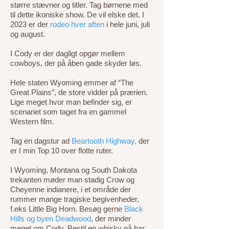
større stævner og titler. Tag børnene med
til dette ikoniske show. De vil elske det. I
2023 er der
rodeo hver aften
i hele juni, juli
og august.
I Cody er der dagligt opgør mellem
cowboys, der på åben gade skyder løs.
Hele staten Wyoming emmer af “The
Great Plains”, de store vidder på prærien.
Lige meget hvor man befinder sig, er
scenariet som taget fra en gammel
Western film.
Tag en dagstur ad
Beartooth Highway,
der
er I min Top 10 over flotte ruter.
I Wyoming, Montana og South Dakota
trekanten møder man stadig Crow og
Cheyenne indianere, i et område der
rummer mange tragiske begivenheder,
f.eks Little Big Horn. Besøg gerne
Black
Hills og byen Deadwood
, der minder
meget om Cody. Bestil en whisky på bar