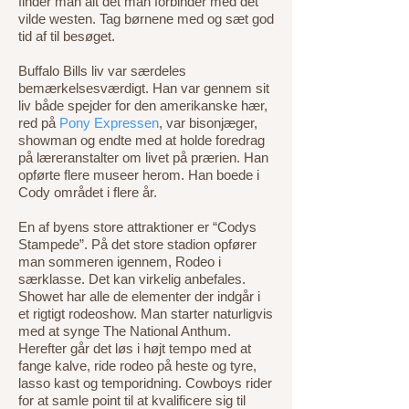
finder man alt det man forbinder med det
vilde westen. Tag børnene med og sæt god
tid af til besøget.
Buffalo Bills liv var særdeles
bemærkelsesværdigt. Han var gennem sit
liv både spejder for den amerikanske hær,
red på
Pony Expressen
, var bisonjæger,
showman og endte med at holde foredrag
på læreranstalter om livet på prærien. Han
opførte flere museer herom. Han boede i
Cody området i flere år.
En af byens store attraktioner er “Codys
Stampede”. På det store stadion opfører
man sommeren igennem, Rodeo i
særklasse. Det kan virkelig anbefales.
Showet har alle de elementer der indgår i
et rigtigt rodeoshow. Man starter naturligvis
med at synge The National Anthum.
Herefter går det løs i højt tempo med at
fange kalve, ride rodeo på heste og tyre,
lasso kast og temporidning. Cowboys rider
for at samle point til at kvalificere sig til