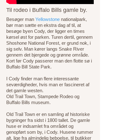
Til rodeo i Buffalo Bills gamle by.
Besøger man
Yellowstone
nationalpark,
bør man sætte en ekstra dag af til, at
besøge byen Cody, der ligger en times
kørsel øst for parken. Turen dertil, gennem
Shoshone National Forest, er grund nok, i
sig selv. Man kører langs Snake River
gennem det bjergede og grønne område.
Kort før Cody passerer man den flotte sø i
Buffalo Bill State Park.
I Cody finder man flere interessante
seværdigheder, hvis man er fascineret af
det gamle westen.
Old Trail Town, Stampede Rodeo og
Buffalo Bills museum.
Old Trail Town er en samling af historiske
bygninger fra sidst i 1800 tallet. De gamle
huse er indsamlet fra området og
genopført som by, i Cody. Husene rummer
alt, lige fra almindelig beboelse, til butikker