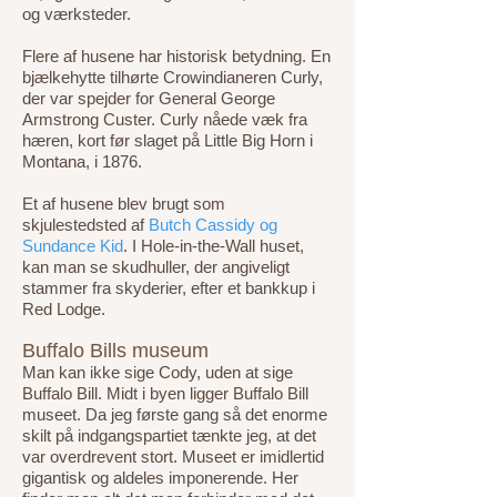
og værksteder.
Flere af husene har historisk betydning. En
bjælkehytte tilhørte Crowindianeren Curly,
der var spejder for General George
Armstrong Custer. Curly nåede væk fra
hæren, kort før slaget på Little Big Horn i
Montana, i 1876.
Et af husene blev brugt som
skjulestedsted af
Butch Cassidy og
Sundance Kid
. I Hole-in-the-Wall huset,
kan man se skudhuller, der angiveligt
stammer fra skyderier, efter et bankkup i
Red Lodge.
Buffalo Bills museum
Man kan ikke sige Cody, uden at sige
Buffalo Bill. Midt i byen ligger Buffalo Bill
museet. Da jeg første gang så det enorme
skilt på indgangspartiet tænkte jeg, at det
var overdrevent stort. Museet er imidlertid
gigantisk og aldeles imponerende. Her