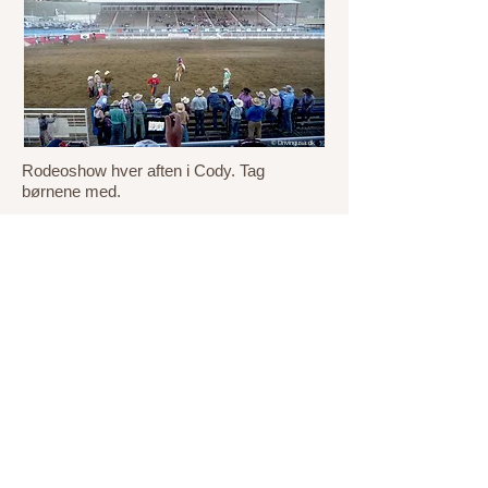
© Drivingusa.dk
Rodeoshow hver aften i Cody. Tag
børnene med.
© Drivingusa.dk
Buffalo Bill museet er på alle måder
imponerende.