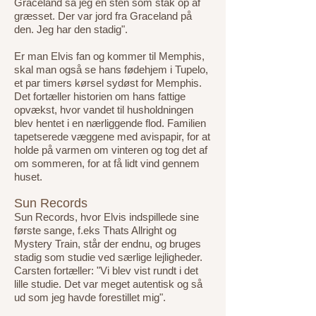
Graceland så jeg en sten som stak op af
græsset. Der var jord fra Graceland på
den. Jeg har den stadig".
Er man Elvis fan og kommer til Memphis,
skal man også se hans fødehjem i Tupelo,
et par timers kørsel sydøst for Memphis.
Det fortæller historien om hans fattige
opvækst, hvor vandet til husholdningen
blev hentet i en nærliggende flod. Familien
tapetserede væggene med avispapir, for at
holde på varmen om vinteren og tog det af
om sommeren, for at få lidt vind gennem
huset.
Sun Records
Sun Records, hvor Elvis indspillede sine
første sange, f.eks Thats Allright og
Mystery Train, står der endnu, og bruges
stadig som studie ved særlige lejligheder.
Carsten fortæller: "Vi blev vist rundt i det
lille studie. Det var meget autentisk og så
ud som jeg havde forestillet mig".