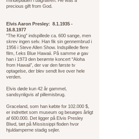
mindepladen i baghaven: He was a
precious gift from God.
Elvis Aaron Presley:
8.1.1935 -
16.8.1977
“The King” indspillede ca. 600 sange, men
skrev ingen selv. Han fik sin gennembrud i
1956 i Steve Allen Show. Indspillede flere
film, f.eks Blue Hawaii. På samme ø gav
han i 1973 den berømte koncert “Aloha
from Hawaii”, der var den første tv
optagelse, der blev sendt live over hele
verden.
Elvis døde kun 42 år gammel,
sandsynligvis af pillemisbrug.
Graceland, som han købte for 102.000 $,
er indrettet som museum og besøges årligt
af 600.000. Det ligger på Elvis Presley
Blwd, tæt på Mississippi floden hvor
hjuldamperne stadig sejler.