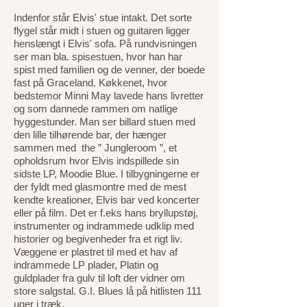
Indenfor står Elvis' stue intakt. Det sorte
flygel står midt i stuen og guitaren ligger
henslængt i Elvis' sofa. På rundvisningen
ser man bla. spisestuen, hvor han har
spist med familien og de venner, der boede
fast på Graceland. Køkkenet, hvor
bedstemor Minni May lavede hans livretter
og som dannede rammen om natlige
hyggestunder. Man ser billard stuen med
den lille tilhørende bar, der hænger
sammen med the ” Jungleroom ”, et
opholdsrum hvor Elvis indspillede sin
sidste LP, Moodie Blue. I tilbygningerne er
der fyldt med glasmontre med de mest
kendte kreationer, Elvis bar ved koncerter
eller på film. Det er f.eks hans bryllupstøj,
instrumenter og indrammede udklip med
historier og begivenheder fra et rigt liv.
Væggene er plastret til med et hav af
indrammede LP plader, Platin og
guldplader fra gulv til loft der vidner om
store salgstal. G.I. Blues lå på hitlisten 111
uger i træk.