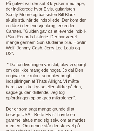
På gulvet var der sat 3 krydser med tape,
der indikerede hvor Elvis, guitaristen
Scotty Moore og bassisten Bill Black
skulle stå, når de indspillede. Der kom der
en tåre i den ene øjenkrog, erkender
Carsten. "Guiden gav os et levende indblik
i Sun Records historie. Der har været
mange gennem Sun studierne bl.a. Howlin
Wolf, Johnny Cash, Jerry Lee Louis og
U2".
" Da rundvisningen var slut, blev vi spurgt
om der ikke manglede noget. Jo da! Den
originale mikrofon, som blev brugt til
indspilningen af Thats Allright. Vi måtte
bare love ikke kysse eller slikke på den,
sagde guiden drillende. Jeg tog
opfordringen op og greb mikrofonen".
Der er som sagt mange grunde til at
besøge USA. “Bette Elvis” havde en
gammel aftale med sig selv, om at mødes
med en.
Om denne står der skrevet på