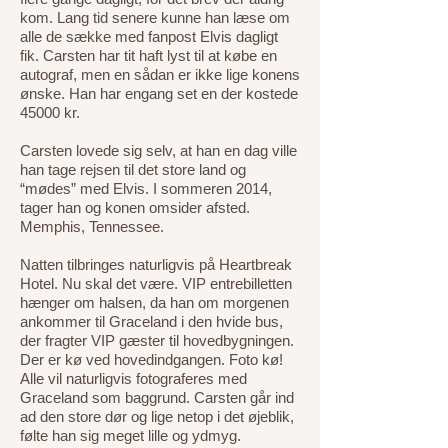
kom. Lang tid senere kunne han læse om
alle de sække med fanpost Elvis dagligt
fik. Carsten har tit haft lyst til at købe en
autograf, men en sådan er ikke lige konens
ønske. Han har engang set en der kostede
45000 kr.
Carsten lovede sig selv, at han en dag ville
han tage rejsen til det store land og
“mødes” med Elvis. I sommeren 2014,
tager han og konen omsider afsted.
Memphis, Tennessee.
Natten tilbringes naturligvis på Heartbreak
Hotel. Nu skal det være. VIP entrebilletten
hænger om halsen, da han om morgenen
ankommer til Graceland i den hvide bus,
der fragter VIP gæster til hovedbygningen.
Der er kø ved hovedindgangen. Foto kø!
Alle vil naturligvis fotograferes med
Graceland som baggrund. Carsten går ind
ad den store dør og lige netop i det øjeblik,
følte han sig meget lille og ydmyg.