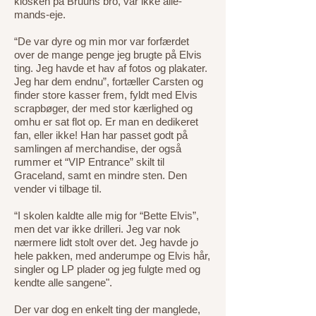
kiosken på Bruuns bro, var ikke alle-
mands-eje.
“De var dyre og min mor var forfærdet
over de mange penge jeg brugte på Elvis
ting. Jeg havde et hav af fotos og plakater.
Jeg har dem endnu”, fortæller Carsten og
finder store kasser frem, fyldt med Elvis
scrapbøger, der med stor kærlighed og
omhu er sat flot op. Er man en dedikeret
fan, eller ikke! Han har passet godt på
samlingen af merchandise, der også
rummer et “VIP Entrance” skilt til
Graceland, samt en mindre sten. Den
vender vi tilbage til.
“I skolen kaldte alle mig for “Bette Elvis”,
men det var ikke drilleri. Jeg var nok
nærmere lidt stolt over det. Jeg havde jo
hele pakken, med anderumpe og Elvis hår,
singler og LP plader og jeg fulgte med og
kendte alle sangene".
Der var dog en enkelt ting der manglede,