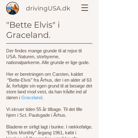
drivingUSA.dk
"Bette Elvis" i
Graceland.
Der findes mange grunde til at rejse til
USA. Naturen, storbyerne,
nationalparkerne. Alle grunde er lige gode.
Her er beretningen om Carsten, kaldet
“Bette-Elvis” fra Århus, der i en alder af 63
år, forfulgte sin egen grund til at besøge det
store land mod vest, da han trådte ind af
døren i
Graceland
.
Vi skruer tiden 55 år tilbage. Til det lille
hjem i Sct. Paulsgade i Århus.
Bladene er sirligt lagt i bunke. I rækkefølge.
“Elvis Monthly” årgang 1961, købt i