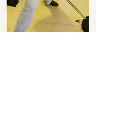
© Carsten Kusk
"Bette Elvis" fra Århus, med Elvis'
mikrofon i hånden, i Sun Records.
Graceland ligger på Elvis Presley Blwd. i
Memphis
© Carsten Kusk