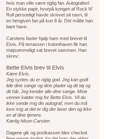
hvis man ville være rigtig fan. Autografen!
En stykke papir, hvorpå kongen af Rock N’
Roll personligt havde skrevet sit navn, til
en hengiven fan på kun 8 år. Det måtte han
bare have.
Carstens faster hjalp ham med brevet til
Elvis. På terrassen i kolonihaven fik han
møjsommeligt sat brevet sammen. Han
skrev:
Bette Elvis brev til Elvis
Kære Elvis.
Jeg syntes du er rigtig god. Jeg kan godt
lide dine sange og dine plader og dit tøj og
dit hår. Jeg kender alle dine sange. Mine
venner kalder mig for Bette Elvis. Vil du
ikke sende mig din autograf, men du må
love mig at det er dig der laver den og ikke
en af dine tjenere.
Kærlig hilsen Carsten
Dagene gik og postkassen blev checket
flere gange dagligt, for det brev der aldrig