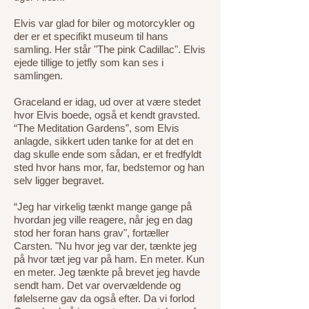
Elvis var glad for biler og motorcykler og
der er et specifikt museum til hans
samling. Her står "The pink Cadillac". Elvis
ejede tillige to jetfly som kan ses i
samlingen.
Graceland er idag, ud over at være stedet
hvor Elvis boede, også et kendt gravsted.
“The Meditation Gardens”, som Elvis
anlagde, sikkert uden tanke for at det en
dag skulle ende som sådan, er et fredfyldt
sted hvor hans mor, far, bedstemor og han
selv ligger begravet.
“Jeg har virkelig tænkt mange gange på
hvordan jeg ville reagere, når jeg en dag
stod her foran hans grav", fortæller
Carsten. "Nu hvor jeg var der, tænkte jeg
på hvor tæt jeg var på ham. En meter. Kun
en meter. Jeg tænkte på brevet jeg havde
sendt ham. Det var overvældende og
følelserne gav da også efter. Da vi forlod