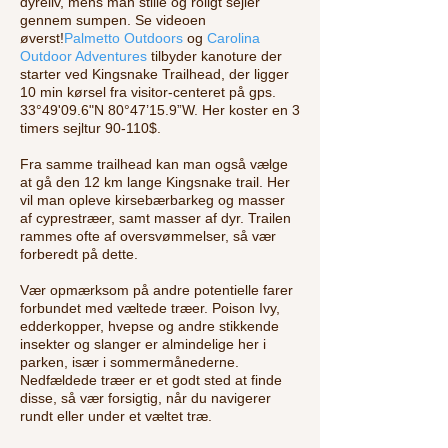
dyreliv, mens man stille og roligt sejler
gennem sumpen. Se videoen
øverst!
Palmetto Outdoors
og
Carolina
Outdoor Adventures
tilbyder kanoture der
starter ved Kingsnake Trailhead, der ligger
10 min kørsel fra visitor-centeret på gps.
33°49'09.6"N 80°47’15.9”W. Her koster en 3
timers sejltur 90-110$.
Fra samme trailhead kan man også vælge
at gå den 12 km lange Kingsnake trail. Her
vil man opleve kirsebærbarkeg og masser
af cyprestræer, samt masser af dyr. Trailen
rammes ofte af oversvømmelser, så vær
forberedt på dette.
Vær opmærksom på andre potentielle farer
forbundet med væltede træer. Poison Ivy,
edderkopper, hvepse og andre stikkende
insekter og slanger er almindelige her i
parken, især i sommermånederne.
Nedfældede træer er et godt sted at finde
disse, så vær forsigtig, når du navigerer
rundt eller under et væltet træ.