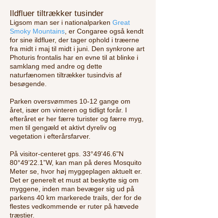
Ildfluer tiltrækker tusinder
Ligsom man ser i nationalparken
Great
Smoky Mountains
, er Congaree også kendt
for sine ildfluer, der tager ophold i træerne
fra midt i maj til midt i juni. Den synkrone art
Photuris frontalis har en evne til at blinke i
samklang med andre og dette
naturfænomen tiltrækker tusindvis af
besøgende.
Parken oversvømmes 10-12 gange om
året, især om vinteren og tidligt forår. I
efteråret er her færre turister og færre myg,
men til gengæld et aktivt dyreliv og
vegetation i efterårsfarver.
På visitor-centeret gps. 33°49'46.6"N
80°49’22.1”W, kan man på deres Mosquito
Meter se, hvor høj myggeplagen aktuelt er.
Det er generelt et must at beskytte sig om
myggene, inden man bevæger sig ud på
parkens 40 km markerede trails, der for de
flestes vedkommende er ruter på hævede
træstier.