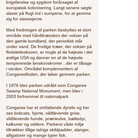
krigsførelse og sygdom forårsaget af
europæisk kolonisering. Langt senere søgte
slaver på flugt ind i sumpene, for at gemme
sig for slaveejerne.
Med fredningen af parken beskyttes et stort
område med hårdttræsskov der vokser på
den gamle bundland, der periodisk står
under vand. De frodige træer, der vokser på
flodsletteskoven, er nogle af de højeste i det
østlige USA og danner en af de højeste
tempererede løvskovskroner , der er tilbage
i verden. Området komplementers af
Congareefloden, der løber gennem parken.
I 1976 blev parken udråbt som Congaree
Swamp National Monument, men blev i
2003 forfremmet til nationalpark.
Congaree har et omfattende dyreliv og her
ses bobcats, hjorte, vildtlevende grise,
vildtlevende hunde, prærieulve, bæltedyr,
kalkuner og oddere. Parkens våde miljø
tiltrækker tillige talrige skildpadder, slanger,
alligatorer og mange typer fisk.