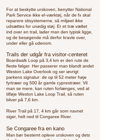
For at beskytte urskoven, benytter National
Park Service ikke el-værktøj, når de fx skal
reparere stisystemerne, så miljøet ikke
udsættes for unødig støj. Er et træ væltet
ind over en trail, lader man den typisk ligge,
og de besøgende må derfor kravle over,
under eller gå udenom.
Trails der udgår fra visitor-centeret
Boardwalk Loop på 3,4 km er den rute de
fleste følger. Her passerer man blandt andet
Weston Lake Overlook og ser iøvrigt
parkens signatur: de op til 52 meter høje
fyrtræer og 500 år gamle cyprestræer. Vil
man se mere, kan ruten forlænges, ved at
tilføje Weston Lake Loop Trail, så ruten
bliver på 7,6 km.
River Trail på 17, 4 km går som navnet
siger, helt ned til Congaree River.
Se Congaree fra en kano
Man bør bestemt opleve urskoven og dets