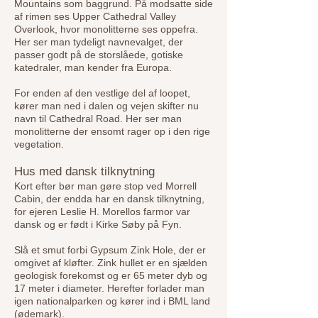
Mountains som baggrund. På modsatte side
af rimen ses Upper Cathedral Valley
Overlook, hvor monolitterne ses oppefra.
Her ser man tydeligt navnevalget, der
passer godt på de storslåede, gotiske
katedraler, man kender fra Europa.
For enden af den vestlige del af loopet,
kører man ned i dalen og vejen skifter nu
navn til Cathedral Road. Her ser man
monolitterne der ensomt rager op i den rige
vegetation.
Hus med dansk tilknytning
Kort efter bør man gøre stop ved Morrell
Cabin, der endda har en dansk tilknytning,
for ejeren Leslie H. Morellos farmor var
dansk og er født i Kirke Søby på Fyn.
Slå et smut forbi Gypsum Zink Hole, der er
omgivet af kløfter. Zink hullet er en sjælden
geologisk forekomst og er 65 meter dyb og
17 meter i diameter. Herefter forlader man
igen nationalparken og kører ind i BML land
(ødemark).