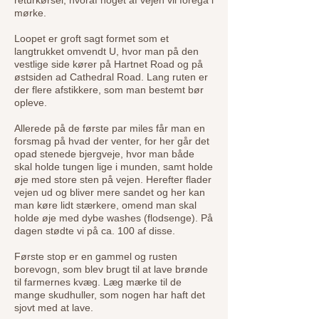
returkørsel, hvoraf noget af vejen vil foregå i
mørke.
Loopet er groft sagt formet som et
langtrukket omvendt U, hvor man på den
vestlige side kører på Hartnet Road og på
østsiden ad Cathedral Road. Lang ruten er
der flere afstikkere, som man bestemt bør
opleve.
Allerede på de første par miles får man en
forsmag på hvad der venter, for her går det
opad stenede bjergveje, hvor man både
skal holde tungen lige i munden, samt holde
øje med store sten på vejen. Herefter flader
vejen ud og bliver mere sandet og her kan
man køre lidt stærkere, omend man skal
holde øje med dybe washes (flodsenge). På
dagen stødte vi på ca. 100 af disse.
Første stop er en gammel og rusten
borevogn, som blev brugt til at lave brønde
til farmernes kvæg. Læg mærke til de
mange skudhuller, som nogen har haft det
sjovt med at lave.