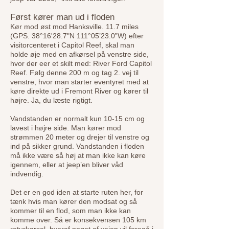
Først kører man ud i floden
Kør mod øst mod Hanksville. 11.7 miles
(GPS. 38°16'28.7"N 111°05’23.0”W) efter
visitorcenteret i Capitol Reef, skal man
holde øje med en afkørsel på venstre side,
hvor der eer et skilt med: River Ford Capitol
Reef. Følg denne 200 m og tag 2. vej til
venstre, hvor man starter eventyret med at
køre direkte ud i Fremont River og kører til
højre. Ja, du læste rigtigt.
Vandstanden er normalt kun 10-15 cm og
lavest i højre side. Man kører mod
strømmen 20 meter og drejer til venstre og
ind på sikker grund. Vandstanden i floden
må ikke være så høj at man ikke kan køre
igennem, eller at jeep’en bliver våd
indvendig.
Det er en god iden at starte ruten her, for
tænk hvis man kører den modsat og så
kommer til en flod, som man ikke kan
komme over. Så er konsekvensen 105 km