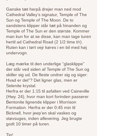
Ganske tæt herpå drejer man ned mod
Cathedral Valley’s signatur, Temple of The
Sun og Temple of The Moon. De to
sandstens klipper står tæt på hinanden og
Temple of The Sun er den største. Kommer
man kun for at se disse, kan man tage turen
hertil ad Cathedral Road (2 1/2 time t/r).
Ruten kan i tørt vejr køres i en bil med høj
undervogn.
Læg mærke til den underlige “glasklippe”
der står ved siden af Temple of The Sun og
skiller sig ud. De fleste undrer sig og siger:
Hvad er det”? Det ligner glas, men er
Selenite krystal.
Herfra er der 1:15 til asfalten ved Caineville
(Hwy. 24), hvor man kort forinden passerer
Bentonite lignende klipper i Morrison
Formation. Herfra er der 0:45 min til
Bicknell, hvor jeep’en skal vaskes og
støvsuges, inden aflevering. Jeg brugte
godt 10 timer på turen.
Tip!