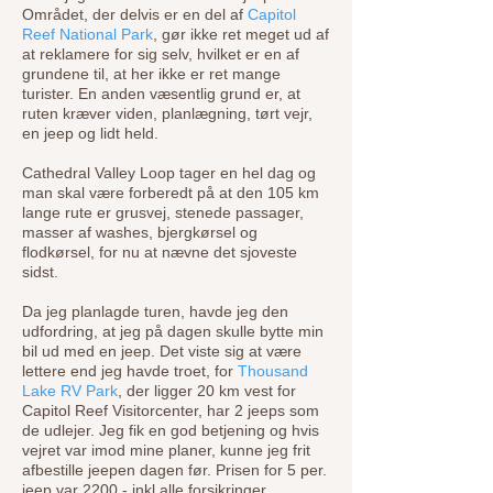
Området, der delvis er en del af
Capitol
Reef National Park
, gør ikke ret meget ud af
at reklamere for sig selv, hvilket er en af
grundene til, at her ikke er ret mange
turister. En anden væsentlig grund er, at
ruten kræver viden, planlægning, tørt vejr,
en jeep og lidt held.
Cathedral Valley Loop tager en hel dag og
man skal være forberedt på at den 105 km
lange rute er grusvej, stenede passager,
masser af washes, bjergkørsel og
flodkørsel, for nu at nævne det sjoveste
sidst.
Da jeg planlagde turen, havde jeg den
udfordring, at jeg på dagen skulle bytte min
bil ud med en jeep. Det viste sig at være
lettere end jeg havde troet, for
Thousand
Lake RV Park
, der ligger 20 km vest for
Capitol Reef Visitorcenter, har 2 jeeps som
de udlejer. Jeg fik en god betjening og hvis
vejret var imod mine planer, kunne jeg frit
afbestille jeepen dagen før. Prisen for 5 per.
jeep var 2200,- inkl alle forsikringer.