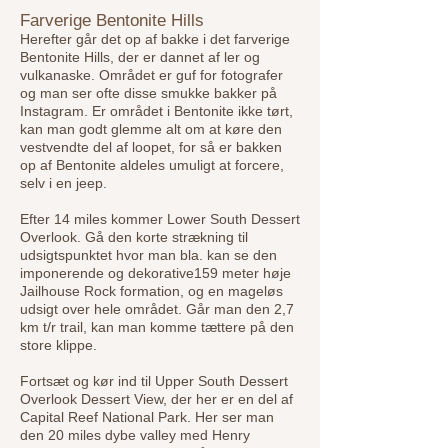
Farverige Bentonite Hills
Herefter går det op af bakke i det farverige
Bentonite Hills, der er dannet af ler og
vulkanaske. Området er guf for fotografer
og man ser ofte disse smukke bakker på
Instagram. Er området i Bentonite ikke tørt,
kan man godt glemme alt om at køre den
vestvendte del af loopet, for så er bakken
op af Bentonite aldeles umuligt at forcere,
selv i en jeep.
Efter 14 miles kommer Lower South Dessert
Overlook. Gå den korte strækning til
udsigtspunktet hvor man bla. kan se den
imponerende og dekorative159 meter høje
Jailhouse Rock formation, og en mageløs
udsigt over hele området. Går man den 2,7
km t/r trail, kan man komme tættere på den
store klippe.
Fortsæt og kør ind til Upper South Dessert
Overlook Dessert View, der her er en del af
Capital Reef National Park. Her ser man
den 20 miles dybe valley med Henry