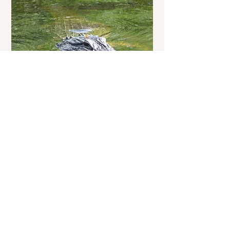
© drivingusa.dk
Bådføreren lokkede denne alligator til sig,
med Mars Mellos.
www.drivingusa.dk
© drivingusa.dk