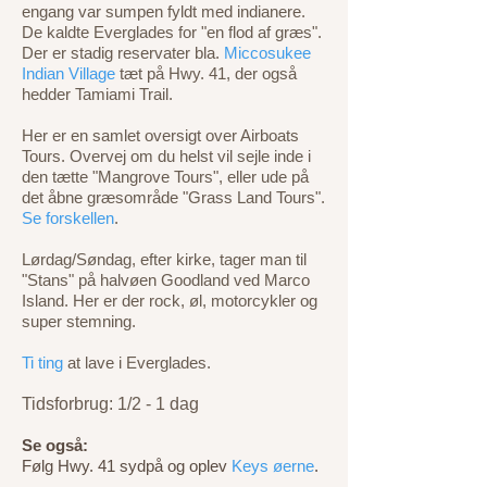
engang var sumpen fyldt med indianere.
De kaldte Everglades for "en flod af græs".
Der er stadig reservater bla.
Miccosukee
Indian Village
tæt på Hwy. 41, der også
hedder Tamiami Trail.
Her er en samlet oversigt over Airboats
Tours. Overvej om du helst vil sejle inde i
den tætte "Mangrove Tours", eller ude på
det åbne græsområde "Grass Land Tours".
Se forskellen
.
Lørdag/Søndag, efter kirke, tager man til
"Stans"
på halvøen Goodland ved Marco
Island. Her er der rock, øl, motorcykler og
super stemning.
Ti ting
at lave i Everglades.
Tidsforbrug: 1/2 - 1 dag
Se også:
Følg Hwy. 41 sydpå og oplev
Keys øerne
.