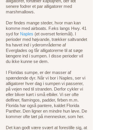
alligatorer,
fortæller kaptajnen, der lidt
senere fodrer et par alligatorer med
marshmallows.
Der findes mange steder, hvor man kan
komme med airboats. F.eks langs Hwy. 41
syd for
Naples
(et overset feriemål). I
perioder med højvande, trækker saltvandet
fra havet ind i yderområderne af
Everglades og får alligatorerne til at søge
længere ind i sumpen. I disse perioder vil
du ikke kunne se dem.
I Floridas sumpe, er der masser af
spændende dyr. Når vi bor i Naples, ser vi
alligatorer hver dag i sumpen vi passerer,
på vejen ned til stranden. Derfor cykler vi
eller bliver kørt i små elbiler. Vi ser ofte
delfiner, flamingos, padder, firben m.m.
Florida har også pantere, kaldet Florida
Panther. Den ligner en mindre hun løve. De
kommer ofte tæt på mennesker, som
her
.
Det kan godt være svært at forestille sig, at