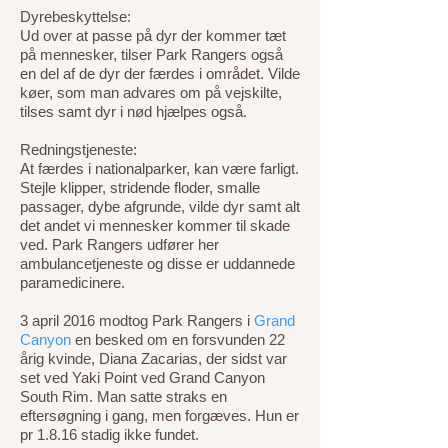
Dyrebeskyttelse:
Ud over at passe på dyr der kommer tæt
på mennesker, tilser Park Rangers også
en del af de dyr der færdes i området. Vilde
køer, som man advares om på vejskilte,
tilses samt dyr i nød hjælpes også.
Redningstjeneste:
At færdes i nationalparker, kan være farligt.
Stejle klipper, stridende floder, smalle
passager, dybe afgrunde, vilde dyr samt alt
det andet vi mennesker kommer til skade
ved. Park Rangers udfører her
ambulancetjeneste og disse er uddannede
paramedicinere.
3 april 2016 modtog Park Rangers i
Grand
Canyon
en besked om en forsvunden 22
årig kvinde, Diana Zacarias, der sidst var
set ved Yaki Point ved Grand Canyon
South Rim. Man satte straks en
eftersøgning i gang, men forgæves. Hun er
pr 1.8.16 stadig ikke fundet.