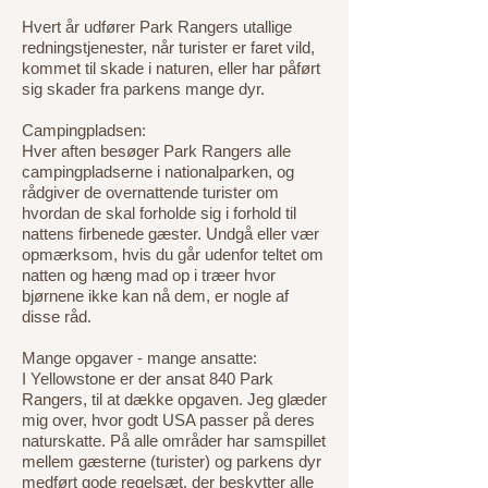
Hvert år udfører Park Rangers utallige
redningstjenester, når turister er faret vild,
kommet til skade i naturen, eller har påført
sig skader fra parkens mange dyr.
Campingpladsen:
Hver aften besøger Park Rangers alle
campingpladserne i nationalparken, og
rådgiver de overnattende turister om
hvordan de skal forholde sig i forhold til
nattens firbenede gæster. Undgå eller vær
opmærksom, hvis du går udenfor teltet om
natten og hæng mad op i træer hvor
bjørnene ikke kan nå dem, er nogle af
disse råd.
Mange opgaver - mange ansatte:
I Yellowstone er der ansat 840 Park
Rangers, til at dække opgaven. Jeg glæder
mig over, hvor godt USA passer på deres
naturskatte. På alle områder har samspillet
mellem gæsterne (turister) og parkens dyr
medført gode regelsæt, der beskytter alle