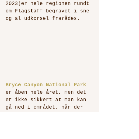
2023)er hele regionen rundt 
om Flagstaff begravet i sne 
og al udkørsel frarådes. 
Bryce Canyon National Park
er åben hele året, men det 
er ikke sikkert at man kan 
gå ned i området, når der 
er sne. Jeg har besøgt den 
flere gange i forbindelse 
med påsken, og der har der 
været fuld adgang.