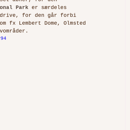
onal Park
 er særdeles 
drive, for den går forbi 
om fx Lembert Dome, Olmsted 
vområder. 
v94