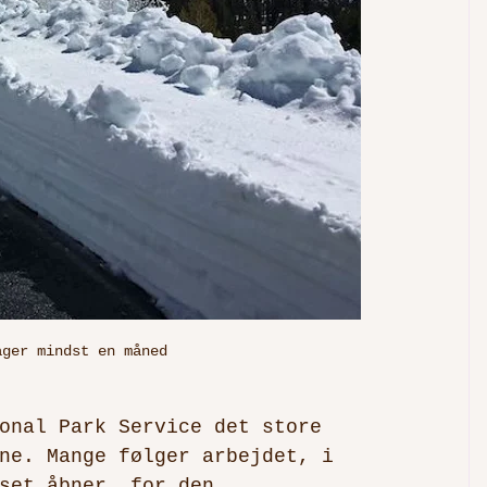
ager mindst en måned
onal Park Service det store 
ne. Mange følger arbejdet, i 
set åbner, for den 