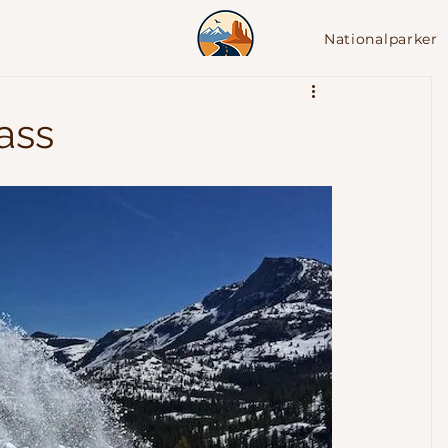
Nationalparker
drivingUSA.dk
ass