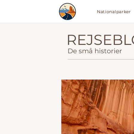
Nationalparker
drivingUSA.dk
REJSEB
De små historier