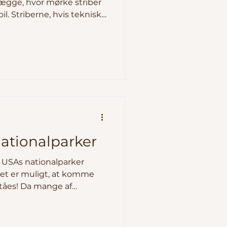
ægge, hvor mørke striber
l. Striberne, hvis tekniske
sert varnish) er et af
rårsages af oxideret jern
 overfladen af klipperne.
forsimplet fænomenet som
g af mikroskopiske
olonier af bakterier, alger
e en natur
nationalparker
 USAs nationalparker
det er muligt, at komme
ståes! Da mange af
ge områder, er sneen
e mængder. Lokale
d snekæder og ski, og