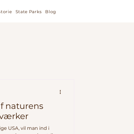
storie
State Parks
Blog
af naturens
værker
ige USA, vil man ind i