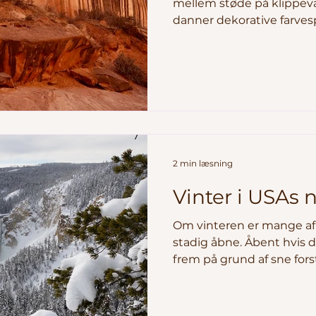
mellem støde på klippev
danner dekorative farvespi
betegnelse er ørkenlak,(de
områdets kendetegn og fo
og mangan, der dannes på
Forskere beskriver lidt 
forårsaget af et tyndt la
organismer, der omfatter k
og svampe. Lakken er ikk
2 min læsning
Vinter i USAs 
Om vinteren er mange af
stadig åbne. Åbent hvis 
frem på grund af sne for
parkerne ligger i bjergri
snesikkert, endda i stor
besøgende ruster sig me